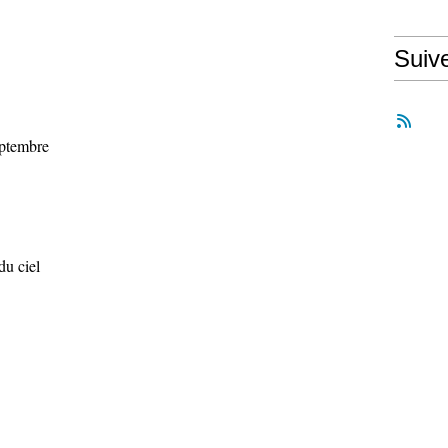
Suiv
eptembre
du ciel