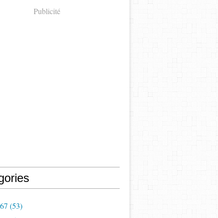
Publicité
gories
967
(53)