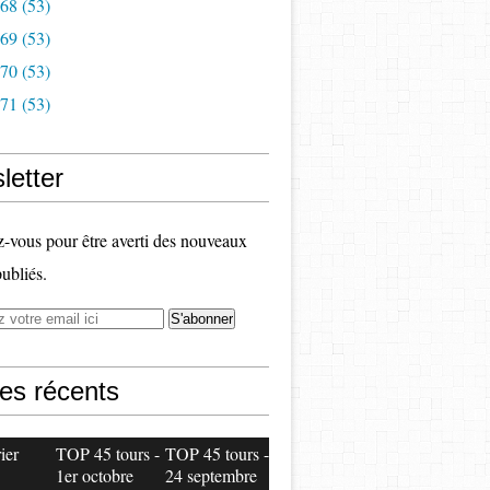
968
(53)
969
(53)
970
(53)
971
(53)
letter
vous pour être averti des nouveaux
publiés.
les récents
ier
TOP 45 tours -
TOP 45 tours -
1er octobre
24 septembre