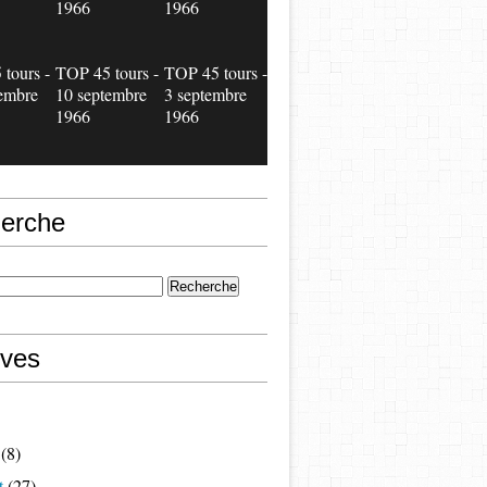
1966
1966
tours -
TOP 45 tours -
TOP 45 tours -
embre
10 septembre
3 septembre
1966
1966
erche
ives
(8)
t
(27)