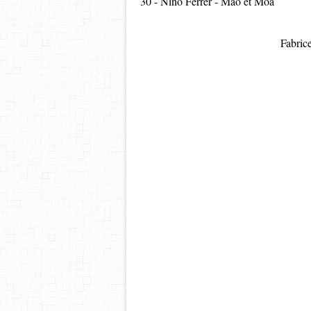
30 - Nino Ferrer - Mao et Moa
Fabric