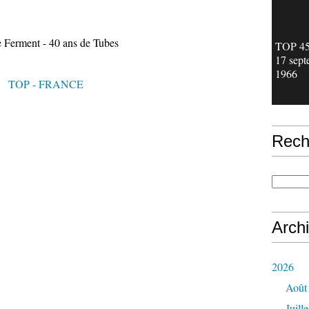
e Ferment - 40 ans de Tubes
TOP 45 
17 sept
1966
TOP - FRANCE
Rech
Arch
2026
Août
Juille