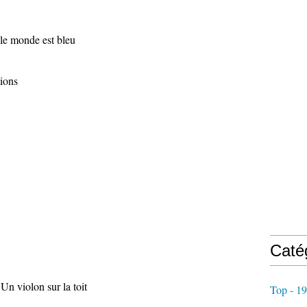
 le monde est bleu
ions
Caté
n violon sur la toit
Top - 1