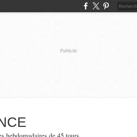
Publicité
NCE
es hebdomadaires de 45 tours