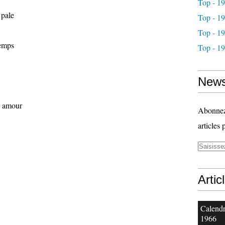
Top - 1
 pale
Top - 1
Top - 1
temps
Top - 1
News
n amour
Abonnez-
articles 
Artic
Calendr
1966