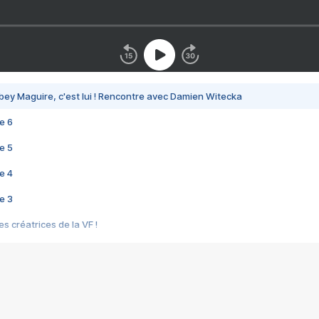
bey Maguire, c'est lui ! Rencontre avec Damien Witecka
e 6
e 5
e 4
e 3
s créatrices de la VF !
e 2
e 1
e Mektoub My Love arrive enfin ! Rencontre avec Shaïn Boumedine et Sal