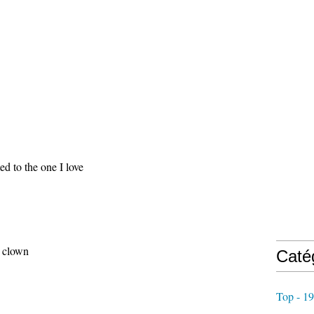
d to the one I love
e clown
Caté
Top - 1