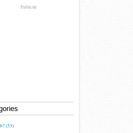
Publicité
gories
967
(53)