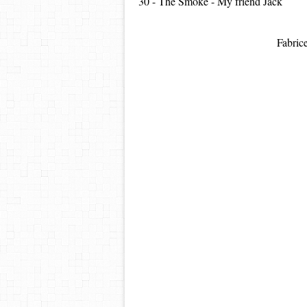
30 - The Smoke - My friend Jack
Fabric