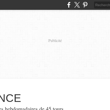
Publicité
NCE
es hebdomadaires de 45 tours