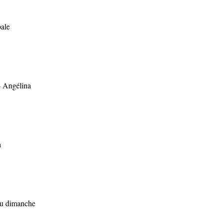
pale
- Angélina
a
 du dimanche