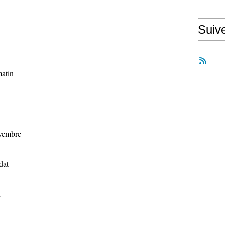
Suiv
matin
ovembre
dat
n