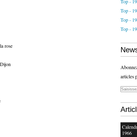
Top - 1
Top - 1
Top - 1
Top - 1
la rose
News
 Dijon
Abonnez-
articles 
e
Artic
Calendr
1966