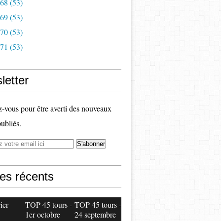
968
(53)
969
(53)
970
(53)
971
(53)
letter
vous pour être averti des nouveaux
publiés.
les récents
ier
TOP 45 tours -
TOP 45 tours -
1er octobre
24 septembre