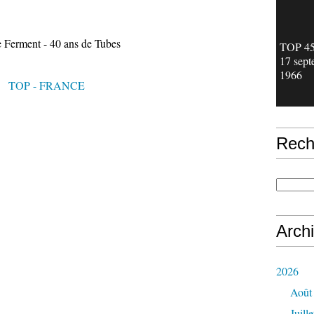
e Ferment - 40 ans de Tubes
TOP 45 
17 sept
1966
TOP - FRANCE
Rech
Arch
2026
Août
Juille