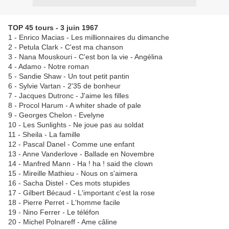
TOP 45 tours - 3 juin 1967
1 - Enrico Macias - Les millionnaires du dimanche
2 - Petula Clark - C'est ma chanson
3 - Nana Mouskouri - C'est bon la vie - Angélina
4 - Adamo - Notre roman
5 - Sandie Shaw - Un tout petit pantin
6 - Sylvie Vartan - 2'35 de bonheur
7 - Jacques Dutronc - J'aime les filles
8 - Procol Harum - A whiter shade of pale
9 - Georges Chelon - Evelyne
10 - Les Sunlights - Ne joue pas au soldat
11 - Sheila - La famille
12 - Pascal Danel - Comme une enfant
13 - Anne Vanderlove - Ballade en Novembre
14 - Manfred Mann - Ha ! ha ! said the clown
15 - Mireille Mathieu - Nous on s'aimera
16 - Sacha Distel - Ces mots stupides
17 - Gilbert Bécaud - L'important c'est la rose
18 - Pierre Perret - L'homme facile
19 - Nino Ferrer - Le téléfon
20 - Michel Polnareff - Ame câline