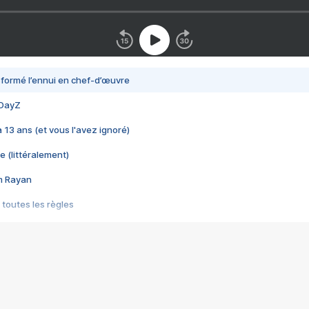
nsformé l’ennui en chef-d’œuvre
 DayZ
 a 13 ans (et vous l'avez ignoré)
e (littéralement)
im Rayan
 toutes les règles
s les jeux vidéo
us choquant de Rockstar ? - Le scandale BULLY
e plus moche de Steam
du RÊVE tourne au CAUCHEMAR