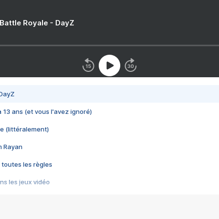
 Battle Royale - DayZ
 DayZ
 a 13 ans (et vous l'avez ignoré)
e (littéralement)
im Rayan
 toutes les règles
s les jeux vidéo
us choquant de Rockstar ? - Le scandale BULLY
e plus moche de Steam