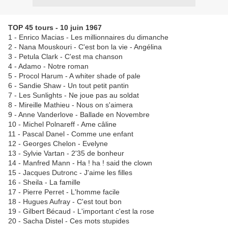
TOP 45 tours - 10 juin 1967
1 - Enrico Macias - Les millionnaires du dimanche
2 - Nana Mouskouri - C'est bon la vie - Angélina
3 - Petula Clark - C'est ma chanson
4 - Adamo - Notre roman
5 - Procol Harum - A whiter shade of pale
6 - Sandie Shaw - Un tout petit pantin
7 - Les Sunlights - Ne joue pas au soldat
8 - Mireille Mathieu - Nous on s'aimera
9 - Anne Vanderlove - Ballade en Novembre
10 - Michel Polnareff - Ame câline
11 - Pascal Danel - Comme une enfant
12 - Georges Chelon - Evelyne
13 - Sylvie Vartan - 2'35 de bonheur
14 - Manfred Mann - Ha ! ha ! said the clown
15 - Jacques Dutronc - J'aime les filles
16 - Sheila - La famille
17 - Pierre Perret - L'homme facile
18 - Hugues Aufray - C'est tout bon
19 - Gilbert Bécaud - L'important c'est la rose
20 - Sacha Distel - Ces mots stupides