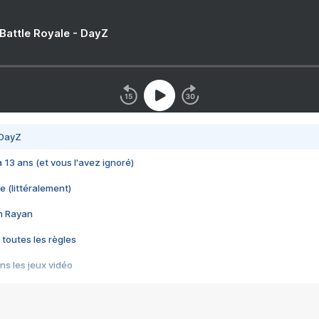
 Battle Royale - DayZ
 DayZ
 a 13 ans (et vous l'avez ignoré)
e (littéralement)
im Rayan
 toutes les règles
s les jeux vidéo
us choquant de Rockstar ? - Le scandale BULLY
e plus moche de Steam