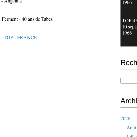
 - Angelina
1966
e Ferment - 40 ans de Tubes
TOP 45 
10 sept
1966
TOP - FRANCE
Rech
Arch
2026
Août
Juille