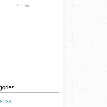
Publicité
gories
967
(53)