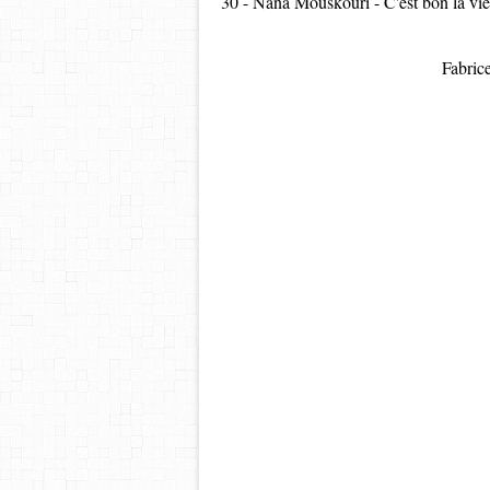
30 - Nana Mouskouri - C'est bon la vie
Fabric