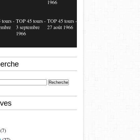
1966
tours -
TOP 45 tours -
TOP 45 tours -
embre
3 septembre
27 août 1966
1966
erche
ives
(7)
t
(27)