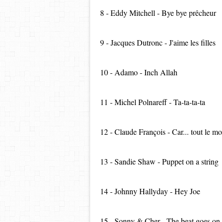
8 - Eddy Mitchell - Bye bye prêcheur
9 - Jacques Dutronc - J'aime les filles
10 - Adamo - Inch Allah
11 - Michel Polnareff - Ta-ta-ta-ta
12 - Claude François - Car... tout le 
13 - Sandie Shaw - Puppet on a string
14 - Johnny Hallyday - Hey Joe
15 - Sonny & Cher - The beat goes on