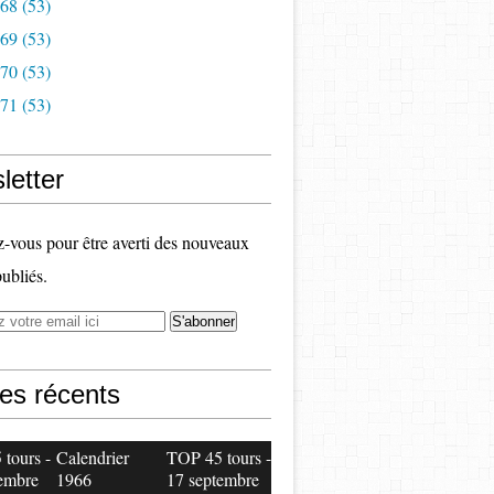
968
(53)
969
(53)
970
(53)
971
(53)
letter
vous pour être averti des nouveaux
publiés.
les récents
tours -
Calendrier
TOP 45 tours -
embre
1966
17 septembre