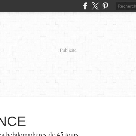
Publicité
NCE
es hebdomadaires de 45 tours