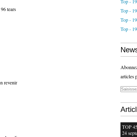
Top - 1
 96 tears
Top - 1
Top - 1
Top - 1
News
Abonnez-
articles 
en revenir
Artic
TOP 45 
24 sept