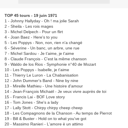
TOP 45 tours - 19 juin 1971
1 - Johnny Hallyday - Oh ! ma jolie Sarah
2 - Sheila - Les rois mages
3 - Michel Delpech - Pour un flirt
4 - Joan Baez - Here's to you
5 - Les Poppys - Non, non, rien n'a changé
6 - Séverine - Un banc, un arbre, une rue
7 - Michel Sardou - Je t'aime, je t'aime
8 - Claude François - C'est la même chanson
9 - Waldo de los Rios - Symphonie n°40 de Mozart
10 - Les Poppys - Isabelle, je t'aime
11 - Thierry Le Luron - La Chabanisation
12 - John Dummer's Band - Nine by nine
13 - Mireille Mathieu - Une histoire d'amour
14 - Jean-François Michaël - Je veux vivre auprès de toi
15 - Francis Lai - BOF Love story
16 - Tom Jones - She's a lady
17 - Lally Stott - Chirpy chirpy cheep cheep
18 - Les Compagnons de la Chanson - Au temps de Pierrot
19 - Bill & Buster - Hold on to what you've got
20 - Massimo Ranieri - L'amore è un attimo