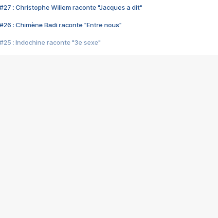
#27 : Christophe Willem raconte "Jacques a dit"
#26 : Chimène Badi raconte "Entre nous"
#25 : Indochine raconte "3e sexe"
#24 : Zaho raconte "C'est chelou"
#23 : Patrick Bruel raconte "Au café des délices"
#22 : Kyo raconte "Le chemin"
#21 : Nolwenn Leroy raconte "Cassé"
#20 : Patrick Hernandez raconte "Born to be alive"
#19 : Lorie raconte "Près de moi"
#18 : Michael Jones raconte "A nos actes manqués" (avec Jean-Jacque
#17 : Khaled raconte "Aïcha"
#16 : Corneille raconte "Parce qu'on vient de loin"
#15 : Indochine raconte "L'aventurier"