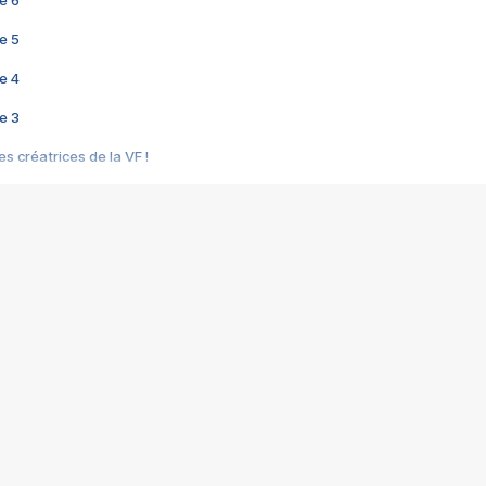
e 6
e 5
e 4
e 3
s créatrices de la VF !
e 2
e 1
e Mektoub My Love arrive enfin ! Rencontre avec Shaïn Boumedine et Sal
i : après Toni en famille
elle réalise le bouleversant Dites lui que je l'aime
ais ! Rencontre autour de Vie privée de Rebecca Zlotowski
 de Marguerite, Grave... Rencontre avec Ella Rumpf
 Les Rêveurs, un film intime sur la santé mentale